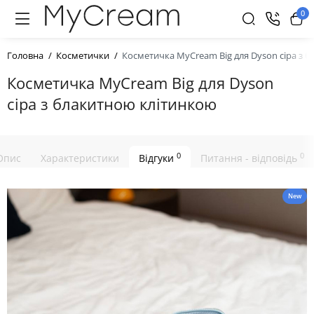
0
Головна
Косметички
Косметичка MyCream Big для Dyson сіра з 
Косметичка MyCream Big для Dyson
сіра з блакитною клітинкою
0
0
Опис
Характеристики
Відгуки
Питання - відповідь
New