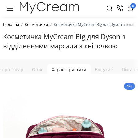
0
Головна
Косметички
Косметичка MyCream Big для Dyson з відді
Косметичка MyCream Big для Dyson з
відділеннями марсала з квіточкою
0
е про товар
Опис
Характеристики
Відгуки
Питанн
New