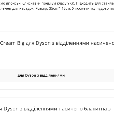
мо японські блискавки преміум класу YKK. Підходить для стайл
ілення для насадок. Розмір: 35см * 15см. У косметичку чудово п
Cream Big для Dyson з відділеннями насичен
для Dyson з відділеннями
я Dyson з відділеннями насичено блакитна з