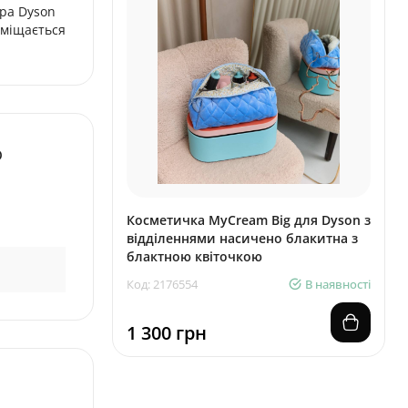
ера Dyson
оміщається
о
Косметичка MyCream Big для Dyson з
відділеннями насичено блакитна з
блактною квіточкою
Код: 2176554
В наявності
1 300 грн