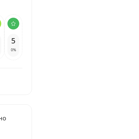
5
0%
но