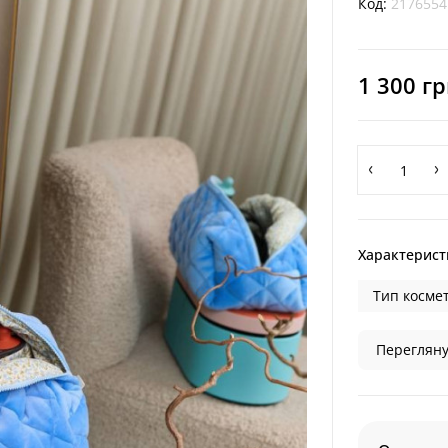
Код:
2176554
1 300 г
Характерист
Тип космет
Перегляну