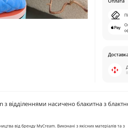
Оплата
П
О
о
Доставк
В
n з відділеннями насичено блакитна з блакт
ицтва від бренду MyCream. Виконані з якісних матеріалів та з