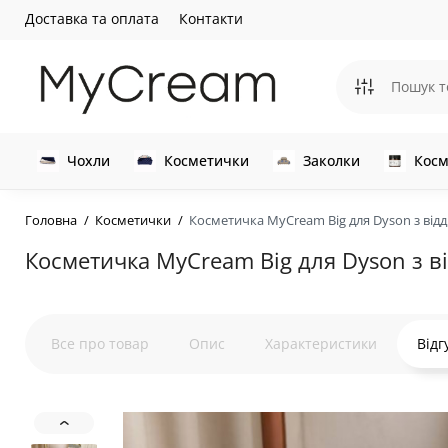
Доставка та оплата
Контакти
Чохли
Косметички
Заколки
Косм
Головна
Косметички
Косметичка MyCream Big для Dyson з від
Косметичка MyCream Big для Dyson з в
Все про товар
Опис
Характеристики
Відг