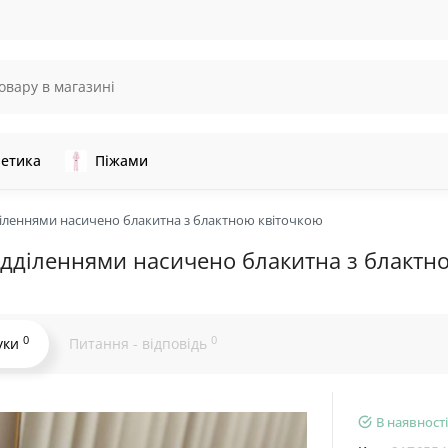
етика
Піжами
діленнями насичено блакитна з блактною квіточкою
ідділеннями насичено блакитна з блактн
0
0
уки
Питання - відповідь
В наявності