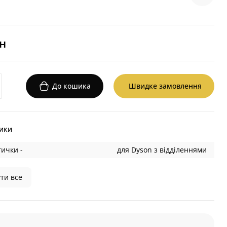
рн
До кошика
Швидке замовлення
ики
ички -
для Dyson з відділеннями
ти все