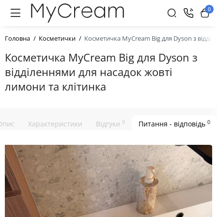
0
Головна
Косметички
Косметичка MyCream Big для Dyson з відділ
Косметичка MyCream Big для Dyson з
відділеннями для насадок жовті
лимони та клітинка
0
0
Опис
Характеристики
Відгуки
Питання - відповідь