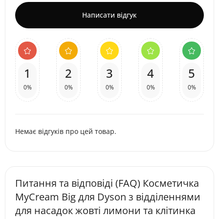
Написати відгук
1
2
3
4
5
0%
0%
0%
0%
0%
Немає відгуків про цей товар.
Питання та відповіді (FAQ) Косметичка
MyCream Big для Dyson з відділеннями
для насадок жовті лимони та клітинка