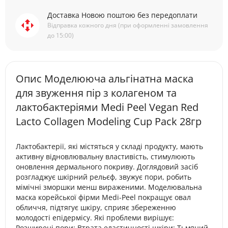
Доставка Новою поштою без передоплати
Відправка кожного дня (при оформленні замовлення
до 15:00)
Опис Моделююча альгінатна маска
для звуження пір з колагеном та
лактобактеріями Medi Peel Vegan Red
Lacto Collagen Modeling Cup Pack 28гр
Лактобактерії, які містяться у складі продукту, мають
активну відновлювальну властивість, стимулюють
оновлення дермального покриву. Доглядовий засіб
розгладжує шкірний рельєф, звужує пори, робить
мімічні зморшки менш вираженими. Моделювальна
маска корейської фірми Medi-Peel покращує овал
обличчя, підтягує шкіру, сприяє збереженню
молодості епідермісу. Які проблеми вирішує:
Розширені пори; Втрата еластичності шкіри; Тьмяний