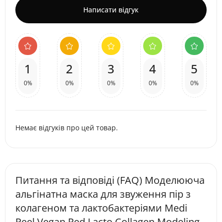
Написати відгук
1
2
3
4
5
0%
0%
0%
0%
0%
Немає відгуків про цей товар.
Питання та відповіді (FAQ) Моделююча
альгінатна маска для звуження пір з
колагеном та лактобактеріями Medi
Peel Vegan Red Lacto Collagen Modeling