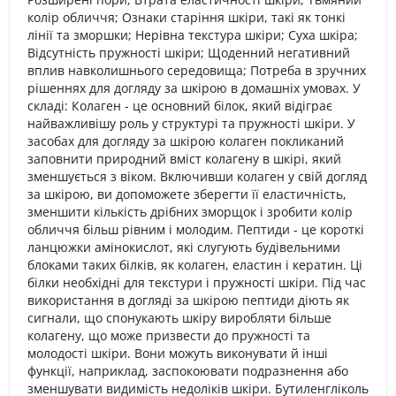
колір обличчя; Ознаки старіння шкіри, такі як тонкі
лінії та зморшки; Нерівна текстура шкіри; Суха шкіра;
Відсутність пружності шкіри; Щоденний негативний
вплив навколишнього середовища; Потреба в зручних
рішеннях для догляду за шкірою в домашніх умовах. У
складі: Колаген - це основний білок, який відіграє
найважливішу роль у структурі та пружності шкіри. У
засобах для догляду за шкірою колаген покликаний
заповнити природний вміст колагену в шкірі, який
зменшується з віком. Включивши колаген у свій догляд
за шкірою, ви допоможете зберегти її еластичність,
зменшити кількість дрібних зморщок і зробити колір
обличчя більш рівним і молодим. Пептиди - це короткі
ланцюжки амінокислот, які слугують будівельними
блоками таких білків, як колаген, еластин і кератин. Ці
білки необхідні для текстури і пружності шкіри. Під час
використання в догляді за шкірою пептиди діють як
сигнали, що спонукають шкіру виробляти більше
колагену, що може призвести до пружності та
молодості шкіри. Вони можуть виконувати й інші
функції, наприклад, заспокоювати подразнення або
зменшувати видимість недоліків шкіри. Бутиленгліколь