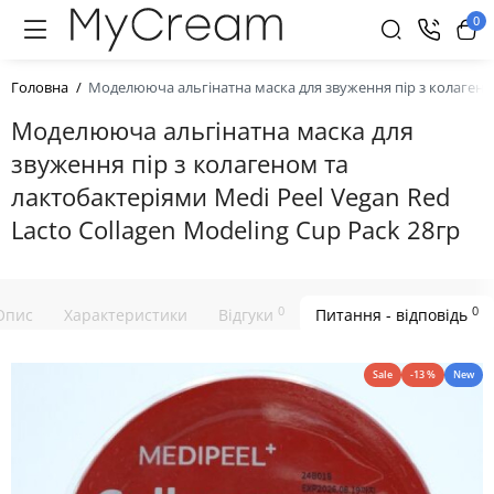
0
Головна
Моделююча альгінатна маска для звуження пір з колагеном 
Моделююча альгінатна маска для
звуження пір з колагеном та
лактобактеріями Medi Peel Vegan Red
Lacto Collagen Modeling Cup Pack 28гр
0
0
Опис
Характеристики
Відгуки
Питання - відповідь
Sale
-13 %
New