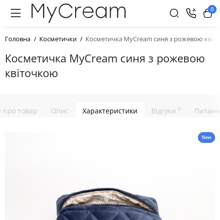
0
Головна
Косметички
Косметичка MyCream синя з рожевою квіт
Косметичка MyCream синя з рожевою
квіточкою
0
е про товар
Опис
Характеристики
Відгуки
Питанн
New